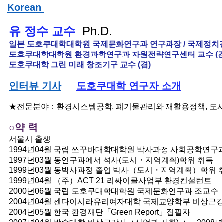
Korean
유 정수 교수
Ph.D.
일본
도호쿠대학대학원 국제문화연구과 연구과장 / 국제정치
도호쿠대학대학원 환경과학연구과 자원전략연구센터 교수 (겸
​도호쿠대학 그린 미래 창조기구 교수 (겸)
인터뷰 기사
​
도호쿠대학 연구자 소개
★전문분야：환경시스템공학, 폐기물관리와 재활용정책, 도
○약 력
서울시 출생
1994년04월 국립 쓰꾸바대학대학원 박사과정 사회공학연구
1997년03월 동연구과에서 석사(도시・지역계획)학위 취득
1999년03월 동박사과정 졸업 박사（도시・지역계획）학위 
1999년04월 （주）ACT 21 리싸이클사업부 환경컨설턴트
2000년06월 국립 도호쿠대학대학원 국제문화연구과 조교수（
2004년04월 센다이시라유리여자대학 국제교양학부 비상근강
2004년05월 한국 환경재단「Green Report」집필자