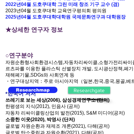
2022년04월 도호쿠대학 그린 미래 창조 기구 교수 (겸)
2023년04월 도호쿠대학 교육연구평의회 평의원
2025년04월 도호쿠대학대학원 국제문화연구과 대학원장
★상세한 연구자 정보
○연구분야
자원순환형사회환경시스템,자동차리싸이클,소형가전리싸이
르츠파를 이용한 플라스틱 선별장치 개발, 도시광산정책,페
재해폐기물,SDGs와 사회연계 등
・연구대상지역：주로 아시아지역（일본,한국,중국,몽골,베트
Researchmap
Researchgate
*한국어 저서
쓰레기로 보는 세상(2006), 삼성경제연구소 (단저)
한평생의 지식(2012), 민음사 (공저)
자동차 리싸이클링산업의 발전
(2015), S&M 미디어(공저
)
소중한 이웃(2020), 박영사 (단저)
글로벌 자원순환과 재제조 개론(2021), 다해(공저)
글로벌 탄소중립과 자원순환(2021), 다해(공저)