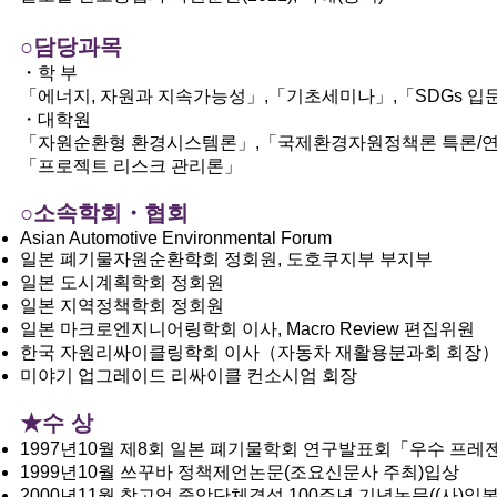
○담당과목
・학 부
「에너지, 자원과 지속가능성」,「기초세미나」,「SDGs 입문
・대학원
「자원순환형 환경시스템론」,「국제환경자원정책론 특론/연
「프로젝트 리스크 관리론」
○소속학회・협회
Asian Automotive Environmental Forum
일본 폐기물자원순환학회 정회원, 도호쿠지부 부지부
일본 도시계획학회 정회원
일본 지역정책학회 정회원
일본 마크로엔지니어링학회 이사, Macro Review 편집위원
한국 자원리싸이클링학회 이사（자동차 재활용분과회 회장
미야기 업그레이드 리싸이클 컨소시엄 회장
★수 상
1997년10월 제8회 일본 폐기물학회 연구발표회「우수 프
1999년10월 쓰꾸바 정책제언논문(조요신문사 주최)입상
2000년11월 창고업 중앙단체결성 100주년 기념논문((사)일