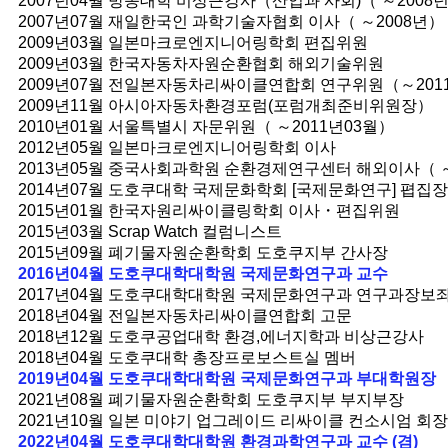
2007년04월 방송대학 비상근강사（산업과 사회)（ ～2008
2007년07월 재일한국인 과학기술자협회 이사（ ～2008년）
2009년03월 일본마크로엔지니어링학회 편집위원
2009년03월 한국자동차자원순환협회 해외기술위원
2009년07월 전일본자동차리싸이클연합회 연구위원（～201
2009년11월 아시아자동차환경포럼(포럼개최준비위원장）
2010년01월 서울특별시 자문위원（ ～2011년03월）
2012년05월 일본마크로엔지니어링학회 이사
2013년05월 중국사회과학원 순환경제연구센터 해외이사（ ～
2014년07월 도호쿠대학 국제문화학회 [국제문화연구] 폅집장
2015년01월 한국자원리싸이클링학회 이사・편집위원
2015년03월 Scrap Watch 컬럼니스트
2015년09월 폐기물자원순환학회 도호쿠지부 간사장
2016년04월 도호쿠대학대학원 국제문화연구과 교수
2017년04월 도호쿠대학대학원 국제문화연구과 연구과장보좌
2018년04월 전일본자동차리싸이클연합회 고문
2018년12월 도호쿠공업대학 환경,에너지학과 비상근강사
2018년04월 도호쿠대학 총장프로보스트실 멤버
2019년04월 도호쿠대학대학원 국제문화연구과 부대학원장
2021년08월 폐기물자원순환학회 도호쿠지부 부지부장
2021년10월 일본 미야기 업그레이드 리싸이클 컨소시엄 회장
2022년04월 도호쿠대학대학원 환경과학연구과 교수 (겸)